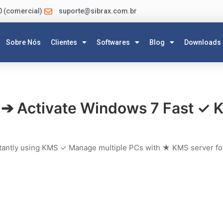
0 (comercial)
suporte@sibrax.com.br
Sobre Nós
Clientes
Softwares
Blog
Downloads
 ➔ Activate Windows 7 Fast ✓ 
stantly using KMS ✓ Manage multiple PCs with ★ KMS server fo