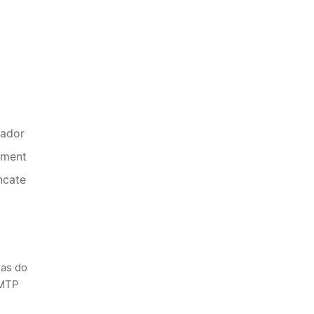
rador
ament
ncate
mas do
 MTP