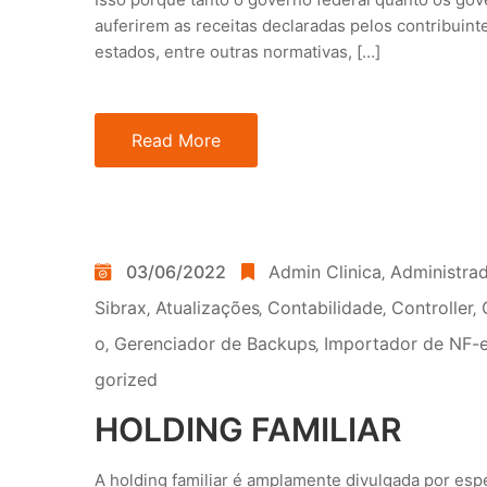
auferirem as receitas declaradas pelos contribui
estados, entre outras normativas, […]
Read More
03/06/2022
Admin Clinica
‚
Administra
Sibrax
‚
Atualizações
‚
Contabilidade
‚
Controller
‚
o
‚
Gerenciador de Backups
‚
Importador de NF-e
gorized
HOLDING FAMILIAR
A holding familiar é amplamente divulgada por esp