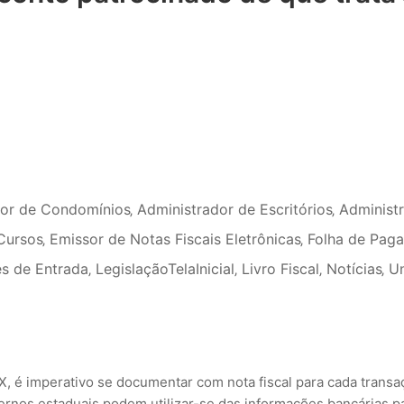
dor de Condomínios
‚
Administrador de Escritórios
‚
Administ
Cursos
‚
Emissor de Notas Fiscais Eletrônicas
‚
Folha de Pag
s de Entrada
‚
LegislaçãoTelaInicial
‚
Livro Fiscal
‚
Notícias
‚
U
 é imperativo se documentar com nota fiscal para cada transa
ernos estaduais podem utilizar-se das informações bancárias p