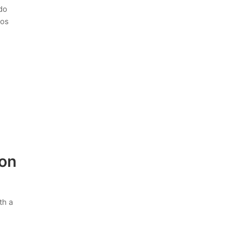
do
dos
 on
th a