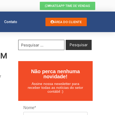
WHATSAPP TIME DE VENDAS
Contato
ÁREA DO CLIENTE
KM
Não perca nenhuma
r
novidade!
Assine nossa newsletter para
receber todas as notícias do setor
contábil :)
Nome*