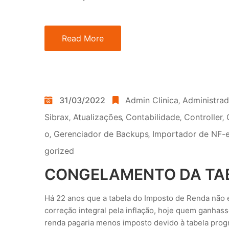
Read More
31/03/2022
Admin Clinica
‚
Administra
Sibrax
‚
Atualizações
‚
Contabilidade
‚
Controller
‚
o
‚
Gerenciador de Backups
‚
Importador de NF-e
gorized
CONGELAMENTO DA TA
Há 22 anos que a tabela do Imposto de Renda não 
correção integral pela inflação, hoje quem ganhass
renda pagaria menos imposto devido à tabela progr