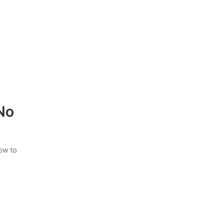
No
ow to