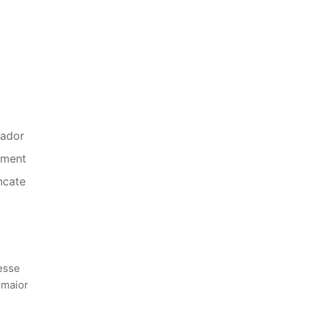
rador
ament
ncate
esse
 maior