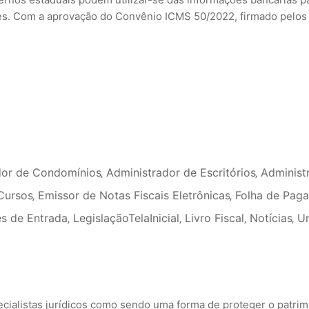
ntes. Com a aprovação do Convênio ICMS 50/2022, firmado pelos
dor de Condomínios
‚
Administrador de Escritórios
‚
Administ
Cursos
‚
Emissor de Notas Fiscais Eletrônicas
‚
Folha de Pag
s de Entrada
‚
LegislaçãoTelaInicial
‚
Livro Fiscal
‚
Notícias
‚
U
ecialistas jurídicos como sendo uma forma de proteger o patrim