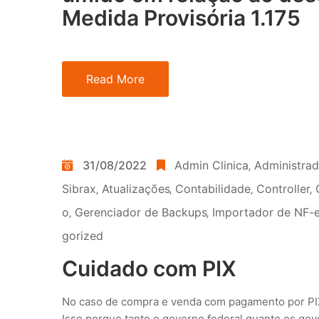
Medida Provisória 1.175
Read More
31/08/2022
Admin Clinica
‚
Administra
Sibrax
‚
Atualizações
‚
Contabilidade
‚
Controller
‚
o
‚
Gerenciador de Backups
‚
Importador de NF-e
gorized
Cuidado com PIX
No caso de compra e venda com pagamento por PIX,
Isso porque tanto o governo federal quanto os gov