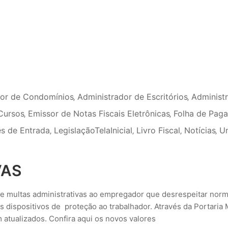
dor de Condomínios
‚
Administrador de Escritórios
‚
Administ
Cursos
‚
Emissor de Notas Fiscais Eletrônicas
‚
Folha de Pag
s de Entrada
‚
LegislaçãoTelaInicial
‚
Livro Fiscal
‚
Notícias
‚
U
VAS
õe multas administrativas ao empregador que desrespeitar nor
s dispositivos de proteção ao trabalhador. Através da Portaria
m atualizados. Confira aqui os novos valores