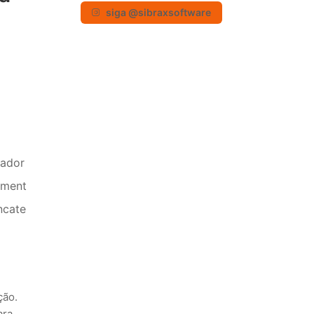
siga @sibraxsoftware
rador
ament
ncate
ção.
ara