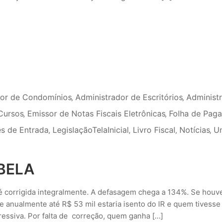
dor de Condomínios
‚
Administrador de Escritórios
‚
Administ
Cursos
‚
Emissor de Notas Fiscais Eletrônicas
‚
Folha de Pag
s de Entrada
‚
LegislaçãoTelaInicial
‚
Livro Fiscal
‚
Notícias
‚
U
BELA
é corrigida integralmente. A defasagem chega a 134%. Se houv
e anualmente até R$ 53 mil estaria isento do IR e quem tivesse
essiva. Por falta de correção, quem ganha […]