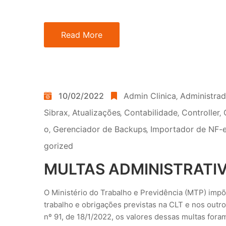
Read More
10/02/2022
Admin Clinica
‚
Administra
Sibrax
‚
Atualizações
‚
Contabilidade
‚
Controller
‚
o
‚
Gerenciador de Backups
‚
Importador de NF-e
gorized
MULTAS ADMINISTRATI
O Ministério do Trabalho e Previdência (MTP) imp
trabalho e obrigações previstas na CLT e nos outro
nº 91, de 18/1/2022, os valores dessas multas fora