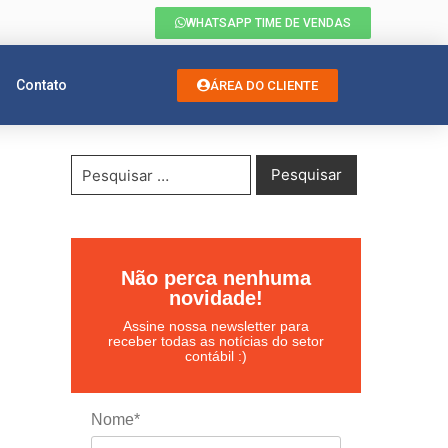
WHATSAPP TIME DE VENDAS
Contato
ÁREA DO CLIENTE
Não perca nenhuma
novidade!
Assine nossa newsletter para
receber todas as notícias do setor
contábil :)
Nome*