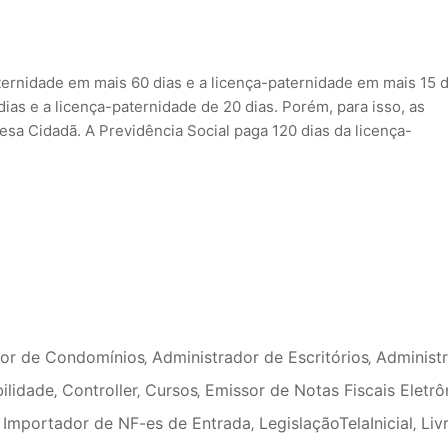
ternidade em mais 60 dias e a licença-paternidade em mais 15 d
ias e a licença-paternidade de 20 dias. Porém, para isso, as
a Cidadã. A Previdência Social paga 120 dias da licença-
dor de Condomínios
‚
Administrador de Escritórios
‚
Administ
ilidade
‚
Controller
‚
Cursos
‚
Emissor de Notas Fiscais Eletrô
‚
Importador de NF-es de Entrada
‚
LegislaçãoTelaInicial
‚
Liv