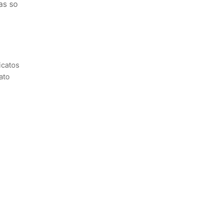
as so
icatos
ato