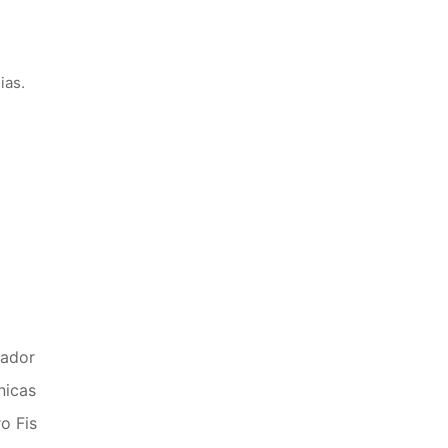
ias.
rador
nicas
ro Fis