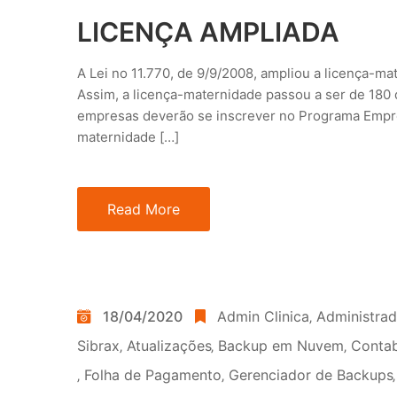
LICENÇA AMPLIADA
A Lei no 11.770, de 9/9/2008, ampliou a licença-ma
Assim, a licença-maternidade passou a ser de 180 d
empresas deverão se inscrever no Programa Empres
maternidade […]
Read More
18/04/2020
Admin Clinica
‚
Administra
Sibrax
‚
Atualizações
‚
Backup em Nuvem
‚
Contab
‚
Folha de Pagamento
‚
Gerenciador de Backups