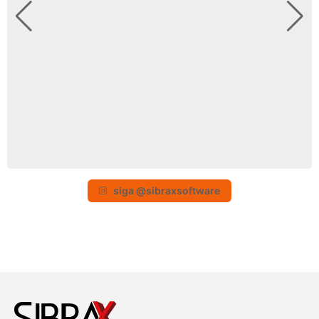
siga @sibraxsoftware