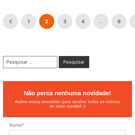
1
2
3
4
6
...
Não perca nenhuma novidade!
Assine nossa newsletter para receber todas as notícias
do setor contábil :)
Nome*