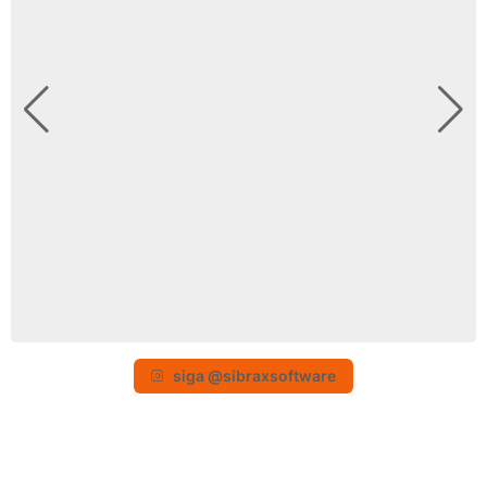
siga @sibraxsoftware