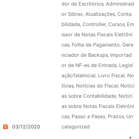
dor de Escritórios
‚
Administrad
or Sibrax
‚
Atualizações
‚
Conta
bilidade
‚
Controller
‚
Cursos
‚
Em
issor de Notas Fiscais Eletrôni
cas
‚
Folha de Pagamento
‚
Gere
nciador de Backups
‚
Importad
or de NF-es de Entrada
‚
Legisl
açãoTelaInicial
‚
Livro Fiscal
‚
No
tícias
‚
Notícias do Fiscal
‚
Notíci
as sobre Contabilidade
‚
Notíci
as sobre Notas Fiscais Eletrôni
cas
‚
Passo a Passo
‚
Prazos
‚
Un
03/12/2020
categorized