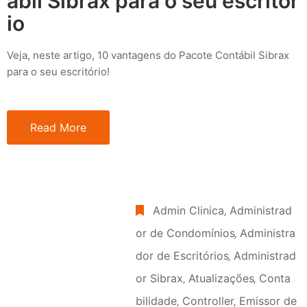
ábil Sibrax para o seu escritór
io
Veja, neste artigo, 10 vantagens do Pacote Contábil Sibrax
para o seu escritório!
Read More
Admin Clinica
‚
Administrad
or de Condomínios
‚
Administra
dor de Escritórios
‚
Administrad
or Sibrax
‚
Atualizações
‚
Conta
bilidade
‚
Controller
‚
Emissor de