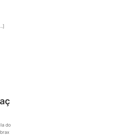
…]
daç
ila do
ibrax