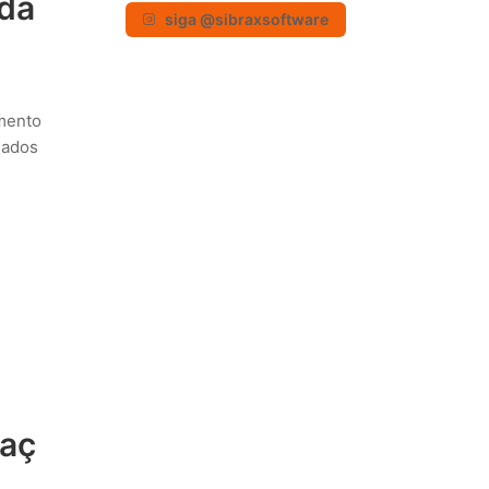
ida
siga @sibraxsoftware
mento
dados
daç