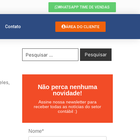
WHATSAPP TIME DE VENDAS
Contato
ÁREA DO CLIENTE
eles,
Não perca nenhuma
novidade!
Assine nossa newsletter para
receber todas as notícias do setor
contábil :)
Nome*