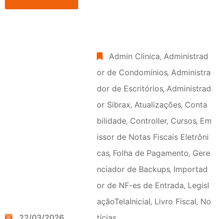
Admin Clinica
‚
Administrad
or de Condomínios
‚
Administra
dor de Escritórios
‚
Administrad
or Sibrax
‚
Atualizações
‚
Conta
bilidade
‚
Controller
‚
Cursos
‚
Em
issor de Notas Fiscais Eletrôni
cas
‚
Folha de Pagamento
‚
Gere
nciador de Backups
‚
Importad
or de NF-es de Entrada
‚
Legisl
açãoTelaInicial
‚
Livro Fiscal
‚
No
22/03/2026
tícias