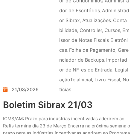
or de Condomínios
‚
Administra
dor de Escritórios
‚
Administrad
or Sibrax
‚
Atualizações
‚
Conta
bilidade
‚
Controller
‚
Cursos
‚
Em
issor de Notas Fiscais Eletrôni
cas
‚
Folha de Pagamento
‚
Gere
nciador de Backups
‚
Importad
or de NF-es de Entrada
‚
Legisl
açãoTelaInicial
‚
Livro Fiscal
‚
No
21/03/2026
tícias
Boletim Sibrax 21/03
ICMS/AM: Prazo para indústrias incentivadas aderirem ao
Refis termina dia 23 de Março Encerra na próxima semana o
prazo para as indústrias incentivadas aderirem ao Programa