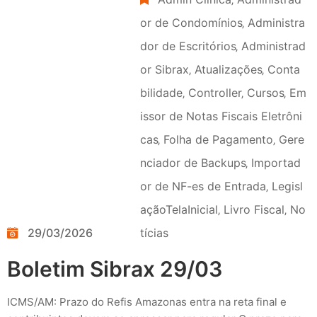
or de Condomínios
‚
Administra
dor de Escritórios
‚
Administrad
or Sibrax
‚
Atualizações
‚
Conta
bilidade
‚
Controller
‚
Cursos
‚
Em
issor de Notas Fiscais Eletrôni
cas
‚
Folha de Pagamento
‚
Gere
nciador de Backups
‚
Importad
or de NF-es de Entrada
‚
Legisl
açãoTelaInicial
‚
Livro Fiscal
‚
No
29/03/2026
tícias
Boletim Sibrax 29/03
ICMS/AM: Prazo do Refis Amazonas entra na reta final e