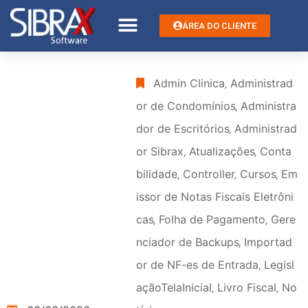
ÁREA DO CLIENTE
Admin Clinica
‚
Administrad
or de Condomínios
‚
Administra
dor de Escritórios
‚
Administrad
or Sibrax
‚
Atualizações
‚
Conta
bilidade
‚
Controller
‚
Cursos
‚
Em
issor de Notas Fiscais Eletrôni
cas
‚
Folha de Pagamento
‚
Gere
nciador de Backups
‚
Importad
or de NF-es de Entrada
‚
Legisl
açãoTelaInicial
‚
Livro Fiscal
‚
No