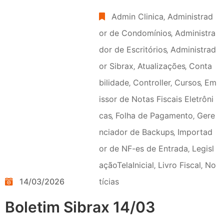
Admin Clinica
‚
Administrad
or de Condomínios
‚
Administra
dor de Escritórios
‚
Administrad
or Sibrax
‚
Atualizações
‚
Conta
bilidade
‚
Controller
‚
Cursos
‚
Em
issor de Notas Fiscais Eletrôni
cas
‚
Folha de Pagamento
‚
Gere
nciador de Backups
‚
Importad
or de NF-es de Entrada
‚
Legisl
açãoTelaInicial
‚
Livro Fiscal
‚
No
14/03/2026
tícias
Boletim Sibrax 14/03