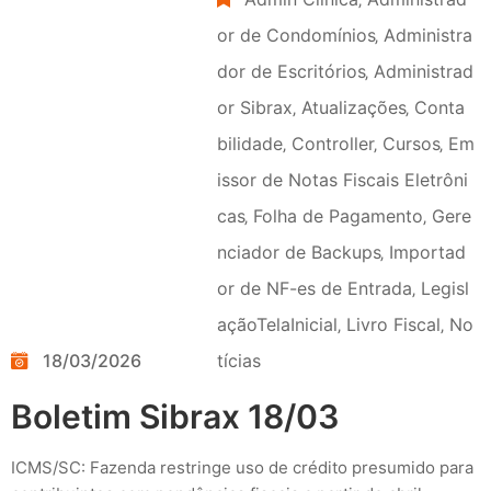
or de Condomínios
‚
Administra
dor de Escritórios
‚
Administrad
or Sibrax
‚
Atualizações
‚
Conta
bilidade
‚
Controller
‚
Cursos
‚
Em
issor de Notas Fiscais Eletrôni
cas
‚
Folha de Pagamento
‚
Gere
nciador de Backups
‚
Importad
or de NF-es de Entrada
‚
Legisl
açãoTelaInicial
‚
Livro Fiscal
‚
No
18/03/2026
tícias
Boletim Sibrax 18/03
ICMS/SC: Fazenda restringe uso de crédito presumido para