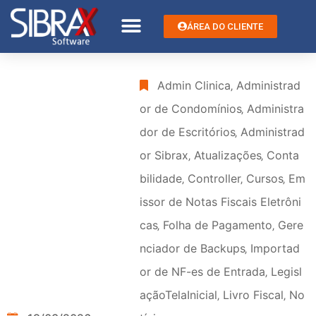
ÁREA DO CLIENTE
Admin Clinica
‚
Administrad
or de Condomínios
‚
Administra
dor de Escritórios
‚
Administrad
or Sibrax
‚
Atualizações
‚
Conta
bilidade
‚
Controller
‚
Cursos
‚
Em
issor de Notas Fiscais Eletrôni
cas
‚
Folha de Pagamento
‚
Gere
nciador de Backups
‚
Importad
or de NF-es de Entrada
‚
Legisl
açãoTelaInicial
‚
Livro Fiscal
‚
No