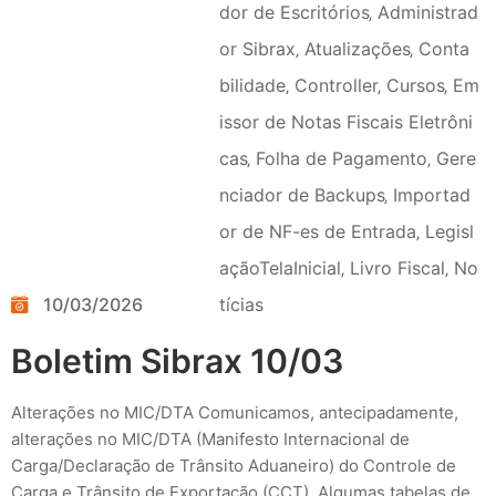
dor de Escritórios
‚
Administrad
or Sibrax
‚
Atualizações
‚
Conta
bilidade
‚
Controller
‚
Cursos
‚
Em
issor de Notas Fiscais Eletrôni
cas
‚
Folha de Pagamento
‚
Gere
nciador de Backups
‚
Importad
or de NF-es de Entrada
‚
Legisl
açãoTelaInicial
‚
Livro Fiscal
‚
No
10/03/2026
tícias
Boletim Sibrax 10/03
Alterações no MIC/DTA Comunicamos, antecipadamente,
alterações no MIC/DTA (Manifesto Internacional de
Carga/Declaração de Trânsito Aduaneiro) do Controle de
Carga e Trânsito de Exportação (CCT). Algumas tabelas de