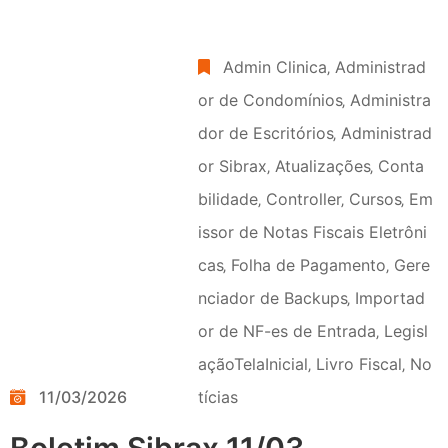
Admin Clinica
‚
Administrad
or de Condomínios
‚
Administra
dor de Escritórios
‚
Administrad
or Sibrax
‚
Atualizações
‚
Conta
bilidade
‚
Controller
‚
Cursos
‚
Em
issor de Notas Fiscais Eletrôni
cas
‚
Folha de Pagamento
‚
Gere
nciador de Backups
‚
Importad
or de NF-es de Entrada
‚
Legisl
açãoTelaInicial
‚
Livro Fiscal
‚
No
11/03/2026
tícias
Boletim Sibrax 11/03