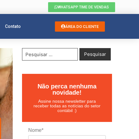
WHATSAPP TIME DE VENDAS
Contato
ÁREA DO CLIENTE
Não perca nenhuma
novidade!
Assine nossa newsletter para
receber todas as notícias do setor
contábil :)
Nome*