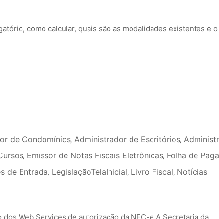
atório, como calcular, quais são as modalidades existentes e o
dor de Condomínios
‚
Administrador de Escritórios
‚
Administ
Cursos
‚
Emissor de Notas Fiscais Eletrônicas
‚
Folha de Pag
s de Entrada
‚
LegislaçãoTelaInicial
‚
Livro Fiscal
‚
Notícias
ão dos Web Services de autorização da NFC-e A Secretaria da