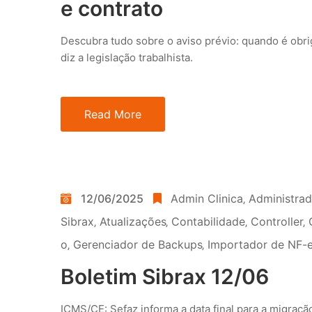
e contrato
Descubra tudo sobre o aviso prévio: quando é obrig
diz a legislação trabalhista.
Read More
12/06/2025
Admin Clinica
‚
Administra
Sibrax
‚
Atualizações
‚
Contabilidade
‚
Controller
‚
o
‚
Gerenciador de Backups
‚
Importador de NF-e
Boletim Sibrax 12/06
ICMS/CE: Sefaz informa a data final para a migraç