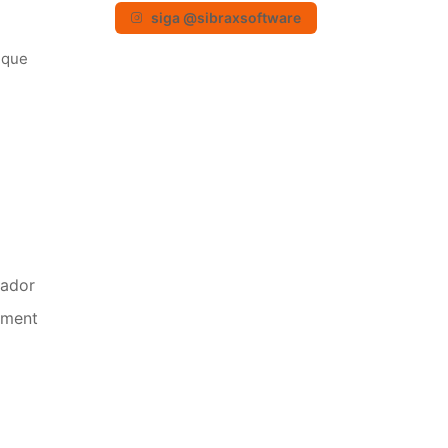
siga @sibraxsoftware
 que
rador
ament