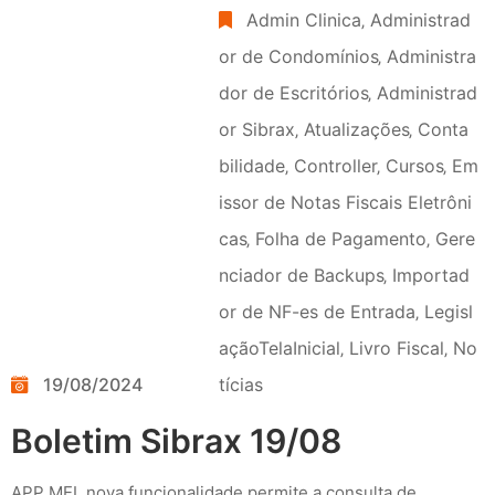
Admin Clinica
‚
Administrad
or de Condomínios
‚
Administra
dor de Escritórios
‚
Administrad
or Sibrax
‚
Atualizações
‚
Conta
bilidade
‚
Controller
‚
Cursos
‚
Em
issor de Notas Fiscais Eletrôni
cas
‚
Folha de Pagamento
‚
Gere
nciador de Backups
‚
Importad
or de NF-es de Entrada
‚
Legisl
açãoTelaInicial
‚
Livro Fiscal
‚
No
19/08/2024
tícias
Boletim Sibrax 19/08
APP MEI  nova funcionalidade permite a consulta de