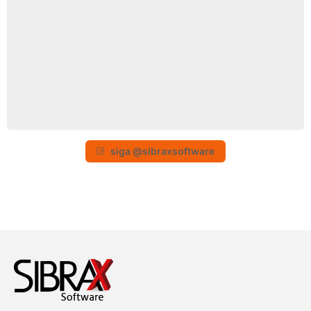
siga @sibraxsoftware