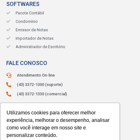
SOFTWARES
Pacote Contábil
Condomínio
Emissor de Notas
Importador de Notas
Administrador de Escritório
FALE CONOSCO
Atendimento On-line
(43) 3372-1300 (suporte)
(43) 3372-1330 (comercial)
ATENDIMENTO:
Segunda à sexta.
Das 8h às 12h e das 13h às 18h.
Utilizamos cookies para oferecer melhor
experiência, melhorar o desempenho, analisar
como você interage em nosso site e
personalizar conteúdo.