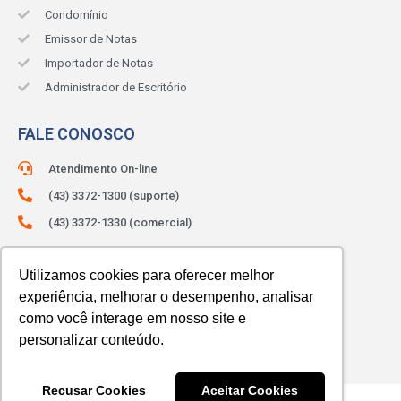
Condomínio
Emissor de Notas
Importador de Notas
Administrador de Escritório
FALE CONOSCO
Atendimento On-line
(43) 3372-1300 (suporte)
(43) 3372-1330 (comercial)
ATENDIMENTO:
Segunda à sexta.
Utilizamos cookies para oferecer melhor
Das 8h às 12h e das 13h às 18h.
experiência, melhorar o desempenho, analisar
como você interage em nosso site e
personalizar conteúdo.
Recusar Cookies
Aceitar Cookies