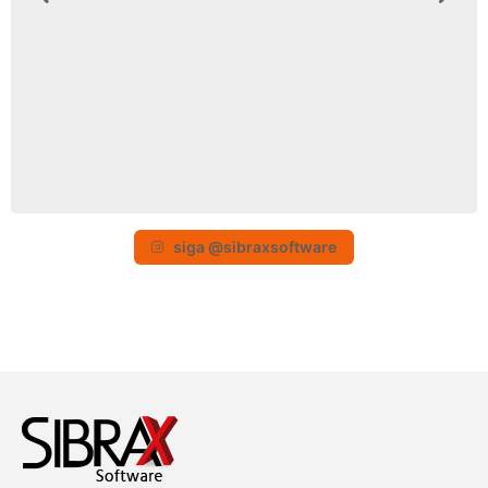
siga @sibraxsoftware