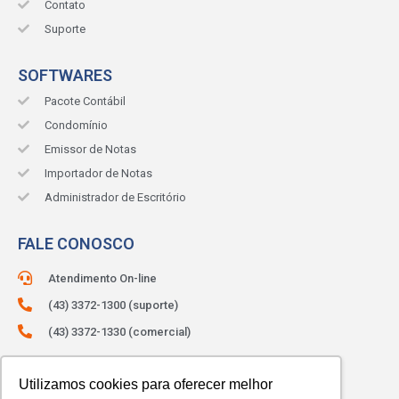
Contato
Suporte
SOFTWARES
Pacote Contábil
Condomínio
Emissor de Notas
Importador de Notas
Administrador de Escritório
FALE CONOSCO
Atendimento On-line
(43) 3372-1300 (suporte)
(43) 3372-1330 (comercial)
ATENDIMENTO:
Segunda à sexta.
Utilizamos cookies para oferecer melhor
Das 8h às 12h e das 13h às 18h.