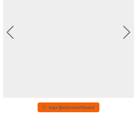
siga @sibraxsoftware