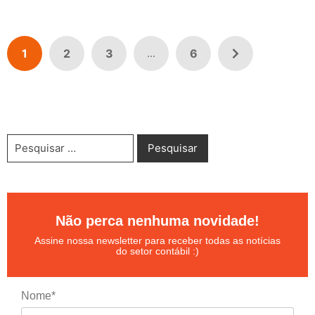
1
2
3
6
...
Não perca nenhuma novidade!
Assine nossa newsletter para receber todas as notícias
do setor contábil :)
Nome*