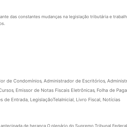
ante das constantes mudanças na legislação tributária e trabalh
os.
dor de Condomínios
‚
Administrador de Escritórios
‚
Administ
Cursos
‚
Emissor de Notas Fiscais Eletrônicas
‚
Folha de Pag
s de Entrada
‚
LegislaçãoTelaInicial
‚
Livro Fiscal
‚
Notícias
antecipada de herança O plenário do Supremo Tribunal Federa