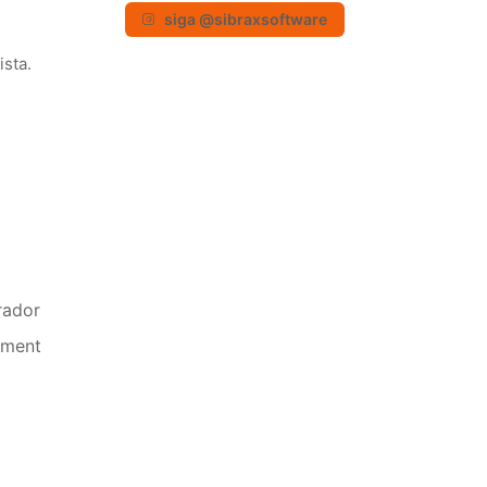
siga @sibraxsoftware
ista.
rador
ament
l