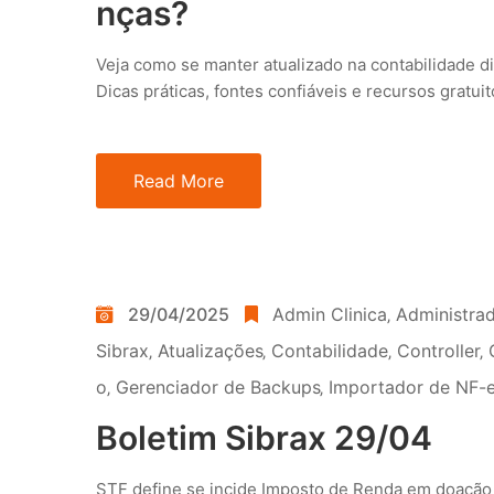
nças?
Veja como se manter atualizado na contabilidade di
Dicas práticas, fontes confiáveis e recursos gratuit
Read More
29/04/2025
Admin Clinica
‚
Administra
Sibrax
‚
Atualizações
‚
Contabilidade
‚
Controller
‚
o
‚
Gerenciador de Backups
‚
Importador de NF-e
Boletim Sibrax 29/04
STF define se incide Imposto de Renda em doação 