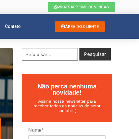
WHATSAPP TIME DE VENDAS
Contato
ÁREA DO CLIENTE
Não perca nenhuma
novidade!
Assine nossa newsletter para
receber todas as notícias do setor
contábil :)
Nome*