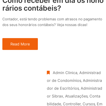
Como receber em dia os hono
rários contábeis?
Contador, está tendo problemas com atrasos no pagamento
dos seus honorários contábeis? Veja nossas dicas!
Read More
Admin Clinica
‚
Administrad
or de Condomínios
‚
Administra
dor de Escritórios
‚
Administrad
or Sibrax
‚
Atualizações
‚
Conta
bilidade
‚
Controller
‚
Cursos
‚
Em