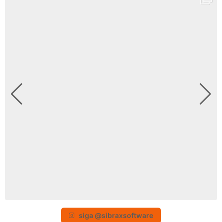
siga @sibraxsoftware