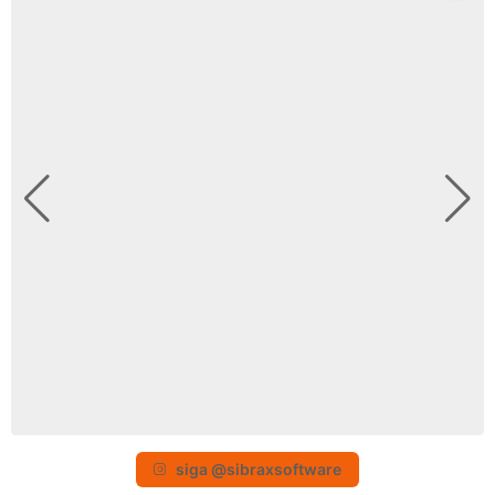
siga @sibraxsoftware