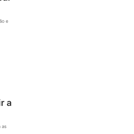
ão e
r a
 as