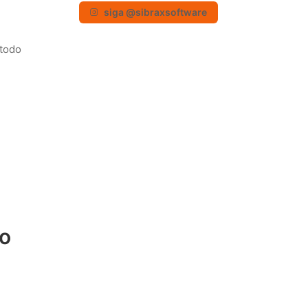
siga @sibraxsoftware
 todo
do