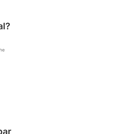
al?
nhe
par