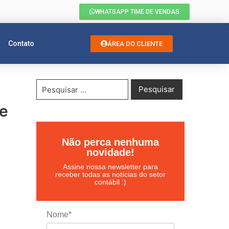
WHATSAPP TIME DE VENDAS
Contato
ÁREA DO CLIENTE
 e
Não perca nenhuma
novidade!
Assine nossa newsletter para
receber todas as notícias do setor
contábil :)
Nome*