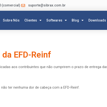
0 (comercial)
suporte@sibrax.com.br
Sobre Nós
Clientes
Softwares
Blog
Downloads
s da EFD-Reinf
licadas aos contribuintes que não cumprirem o prazo de entrega da
o e não ter nenhuma dor de cabeça com a EFD-Reinf.