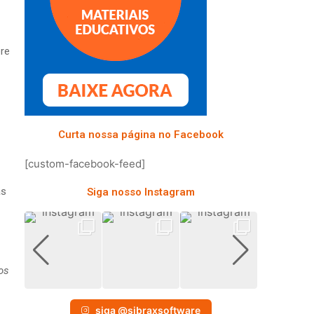
ere
Curta nossa página no Facebook
[custom-facebook-feed]
às
Siga nosso Instagram
os
,
siga @sibraxsoftware