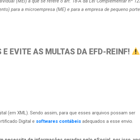
ividual (MEI) a que se refere o art. 18-A da Lei Complementar nº 12
cento) para a microempresa (ME) e para a empresa de pequeno porte
E EVITE AS MULTAS DA EFD-REINF!
gital (em XML). Sendo assim, para que esses arquivos possam ser
ificado Digital e
softwares contábeis
adequados a esse envio.
 necessita de informações geradas pelo eSocial, por isso, vo