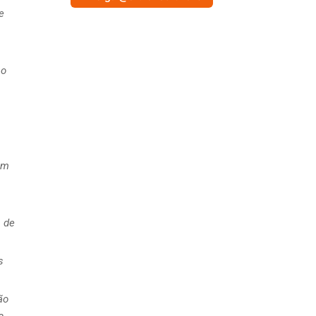
e
ao
om
s de
s
ão