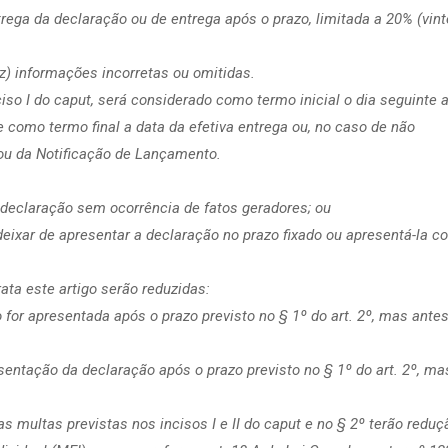
rega da declaração ou de entrega após o prazo, limitada a 20% (vint
ez) informações incorretas ou omitidas.
ciso I do caput, será considerado como termo inicial o dia seguinte 
e como termo final a data da efetiva entrega ou, no caso de não
 ou da Notificação de Lançamento.
 declaração sem ocorrência de fatos geradores; ou
 deixar de apresentar a declaração no prazo fixado ou apresentá-la c
ata este artigo serão reduzidas:
for apresentada após o prazo previsto no § 1º do art. 2º, mas ante
sentação da declaração após o prazo previsto no § 1º do art. 2º, ma
as multas previstas nos incisos I e II do caput e no § 2º terão reduç