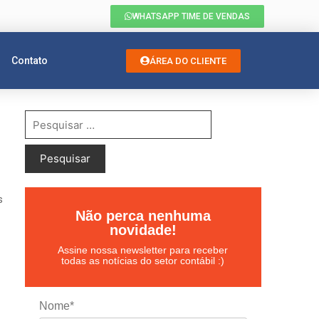
WHATSAPP TIME DE VENDAS
Contato
ÁREA DO CLIENTE
s
Não perca nenhuma
novidade!
Assine nossa newsletter para receber
todas as notícias do setor contábil :)
Nome*