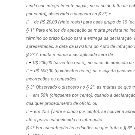
ainda que integralmente pagas, no caso de falta de ent
por cento), observado o disposto no § 3º; e
II
–
de R$ 20,00 (vinte reais) para cada grupo de 10 (d
§ 1º Para efeitos de aplicação da multa prevista no in
término do prazo fixado para a entrega da declaração, 
apresentação, a data da lavratura do Auto de Infração
§ 2º A multa mínima a ser aplicada será de:
I
–
R$ 200,00 (duzentos reais), no caso de omissão de
II
–
R$ 500,00 (quinhentos reais), se o sujeito passivo
incorreções ou omissões.
§ 3º Observado o disposto no § 2º, as multas de que tr
I
–
em 50% (cinquenta por cento), quando a declaração 
qualquer procedimento de ofício; ou
II
–
em 25% (vinte e cinco por cento), se houver a apre
até o prazo estabelecido na intimação.
§ 4º Em substituição às reduções de que trata o § 3º, 