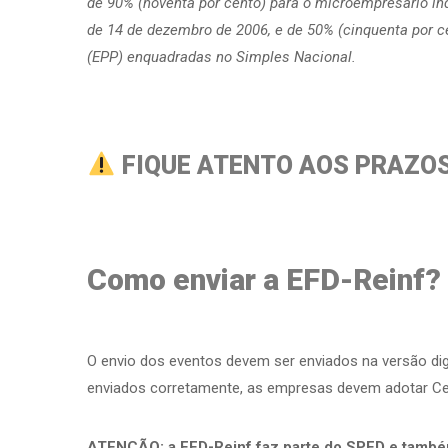
de 90% (noventa por cento) para o microempresário ind
de 14 de dezembro de 2006, e de 50% (cinquenta por 
(EPP) enquadradas no Simples Nacional.
FIQUE ATENTO AOS PRAZOS 
Como enviar a EFD-Reinf?
O envio dos eventos devem ser enviados na versão di
enviados corretamente, as empresas devem adotar Cert
ATENÇÃO: a EFD-Reinf faz parte do SPED e também