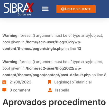
ÁREA DO CLIENTE
Warning
: foreach() argument must be of type array|object,
bool given in
/home/ec2-user/Blog2022/wp-
content/themes/pogon/single.php
on line
13
Warning
: foreach() argument must be of type array|object,
bool given in
/home/ec2-user/Blog2022/wp-
content/themes/pogon/content/post-default.php
on line
8
21/08/2023
LegislaçãoTelaInicial
0 comment
Isabella
Aprovados procedimento