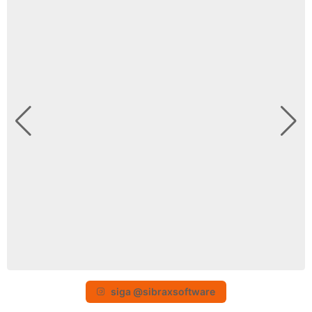
siga @sibraxsoftware