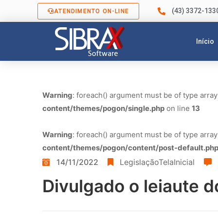
(43) 3372-133
ATENDIMENTO ON-LINE
Início
Warning
: foreach() argument must be of type array
content/themes/pogon/single.php
on line
13
Warning
: foreach() argument must be of type array
content/themes/pogon/content/post-default.ph
14/11/2022
LegislaçãoTelaInicial
Divulgado o leiaute