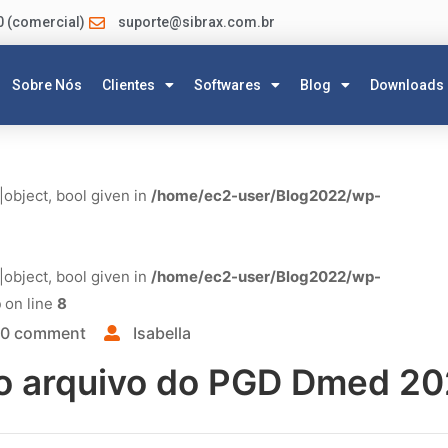
0 (comercial)
suporte@sibrax.com.br
Sobre Nós
Clientes
Softwares
Blog
Downloads
|object, bool given in
/home/ec2-user/Blog2022/wp-
|object, bool given in
/home/ec2-user/Blog2022/wp-
p
on line
8
0 comment
Isabella
 do arquivo do PGD Dmed 2