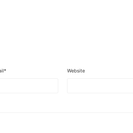
il*
Website