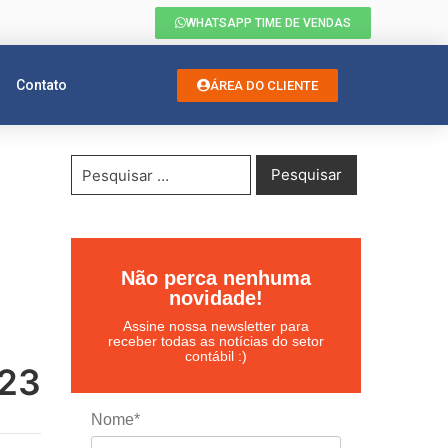
WHATSAPP TIME DE VENDAS
Contato
ÁREA DO CLIENTE
Não perca nenhuma
novidade!
Assine nossa newsletter para
receber todas as notícias do setor
contábil :)
023
Nome*