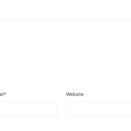
l
il*
Website