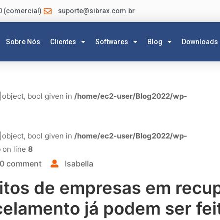
0 (comercial)
suporte@sibrax.com.br
Sobre Nós
Clientes
Softwares
Blog
Downloads
|object, bool given in
/home/ec2-user/Blog2022/wp-
|object, bool given in
/home/ec2-user/Blog2022/wp-
p
on line
8
0 comment
Isabella
itos de empresas em recu
celamento já podem ser fei