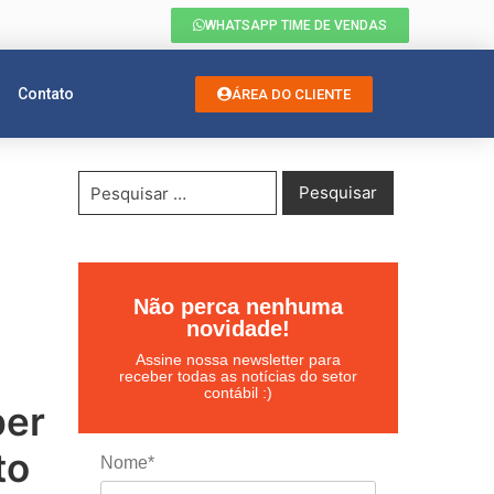
WHATSAPP TIME DE VENDAS
Contato
ÁREA DO CLIENTE
Não perca nenhuma
novidade!
Assine nossa newsletter para
receber todas as notícias do setor
contábil :)
per
to
Nome*