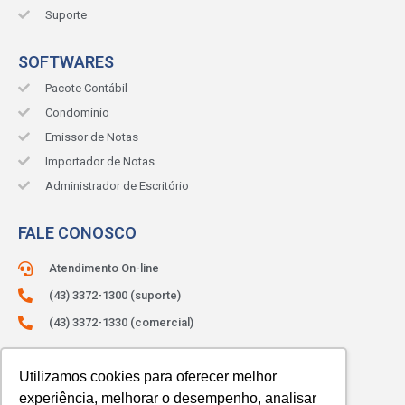
Suporte
SOFTWARES
Pacote Contábil
Condomínio
Emissor de Notas
Importador de Notas
Administrador de Escritório
FALE CONOSCO
Atendimento On-line
(43) 3372-1300 (suporte)
(43) 3372-1330 (comercial)
ATENDIMENTO:
Segunda à sexta.
Das 8h às 12h e das 13h às 18h.
Utilizamos cookies para oferecer melhor
experiência, melhorar o desempenho, analisar