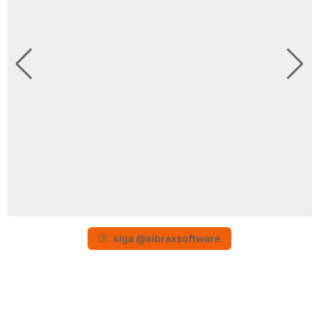
siga @sibraxsoftware