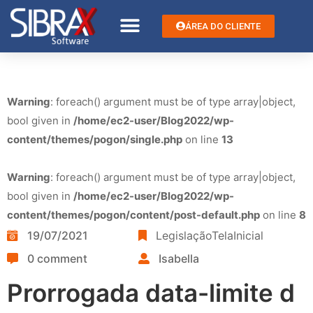
ÁREA DO CLIENTE
Warning
: foreach() argument must be of type array|object,
bool given in
/home/ec2-user/Blog2022/wp-
content/themes/pogon/single.php
on line
13
Warning
: foreach() argument must be of type array|object,
bool given in
/home/ec2-user/Blog2022/wp-
content/themes/pogon/content/post-default.php
on line
8
19/07/2021
LegislaçãoTelaInicial
0 comment
Isabella
Prorrogada data-limite d