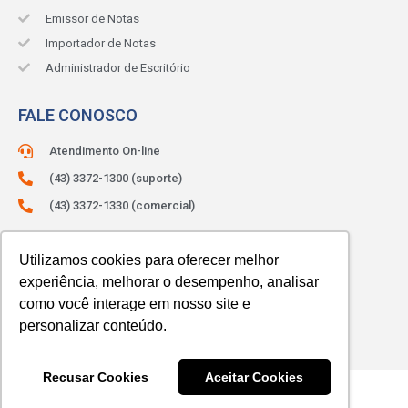
Emissor de Notas
Importador de Notas
Administrador de Escritório
FALE CONOSCO
Atendimento On-line
(43) 3372-1300 (suporte)
(43) 3372-1330 (comercial)
ATENDIMENTO:
Segunda à sexta.
Das 8h às 12h e das 13h às 18h.
Utilizamos cookies para oferecer melhor
experiência, melhorar o desempenho, analisar
como você interage em nosso site e
personalizar conteúdo.
Recusar Cookies
Aceitar Cookies
© 2023 SIBRAX. Todos os direitos reservados.