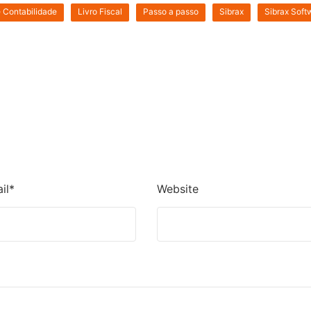
e Contabilidade
Livro Fiscal
Passo a passo
Sibrax
Sibrax Soft
il*
Website