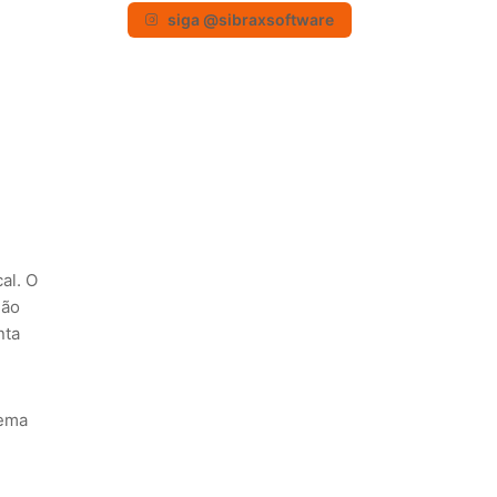
siga @sibraxsoftware
al. O
não
nta
tema