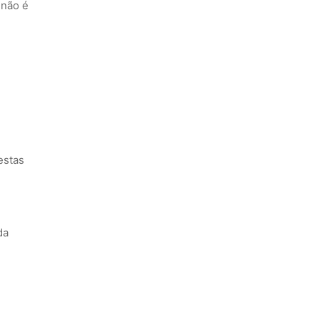
 não é
estas
da