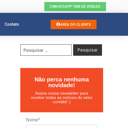
WHATSAPP TIME DE VENDAS
Contato
ÁREA DO CLIENTE
Não perca nenhuma
novidade!
Assine nossa newsletter para
receber todas as notícias do setor
contábil :)
Nome*