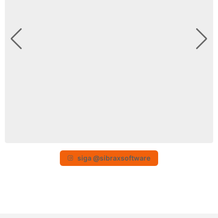
siga @sibraxsoftware