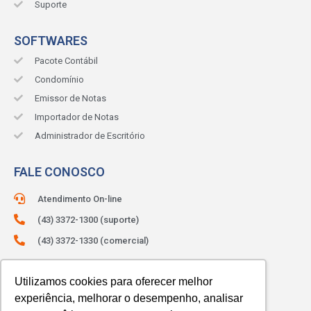
Suporte
SOFTWARES
Pacote Contábil
Condomínio
Emissor de Notas
Importador de Notas
Administrador de Escritório
FALE CONOSCO
Atendimento On-line
(43) 3372-1300 (suporte)
(43) 3372-1330 (comercial)
ATENDIMENTO:
Segunda à sexta.
Utilizamos cookies para oferecer melhor
Das 8h às 12h e das 13h às 18h.
experiência, melhorar o desempenho, analisar