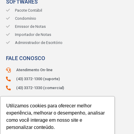
SOFTWARES
Pacote Contábil
Condomínio
Emissor de Notas
Importador de Notas
Administrador de Escritório
FALE CONOSCO
Atendimento On-line
(43) 3372-1300 (suporte)
(43) 3372-1330 (comercial)
ATENDIMENTO:
Segunda à sexta.
Das 8h às 12h e das 13h às 18h.
Utilizamos cookies para oferecer melhor
experiência, melhorar o desempenho, analisar
como você interage em nosso site e
personalizar conteúdo.