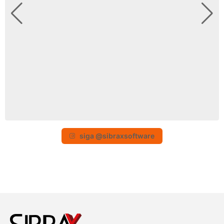
siga @sibraxsoftware