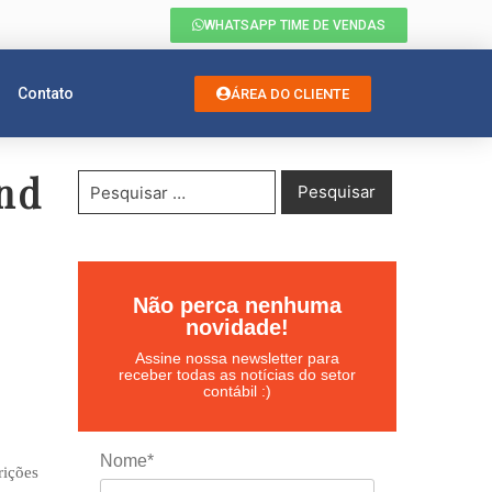
WHATSAPP TIME DE VENDAS
Contato
ÁREA DO CLIENTE
ond
Não perca nenhuma
novidade!
Assine nossa newsletter para
receber todas as notícias do setor
contábil :)
Nome*
rições