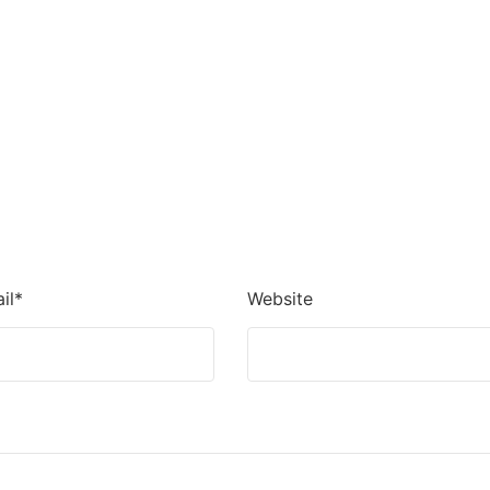
il*
Website