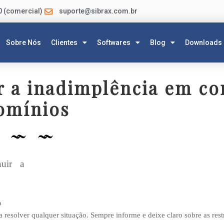
0 (comercial)
suporte@sibrax.com.br
Sobre Nós
Clientes
Softwares
Blog
Downloads
r a inadimplência em c
omínios
nuir a
o
solver qualquer situação. Sempre informe e deixe claro sobre as rest