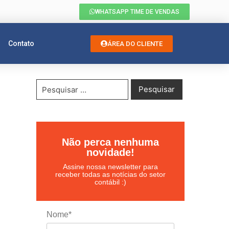
WHATSAPP TIME DE VENDAS
Contato
ÁREA DO CLIENTE
Não perca nenhuma
novidade!
Assine nossa newsletter para
receber todas as notícias do setor
contábil :)
Nome*