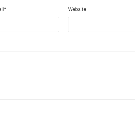
il*
Website