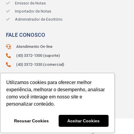
Emissor de Notas
Importador de Notas
Administrador de Escritório
FALE CONOSCO
Atendimento On-line
(43) 3372-1300 (suporte)
(43) 3372-1330 (comercial)
ATENDIMENTO:
Segunda à sexta.
Das 8h às 12h e das 13h às 18h.
Utilizamos cookies para oferecer melhor
experiência, melhorar o desempenho, analisar
como você interage em nosso site e
personalizar conteúdo.
Recusar Cookies
Aceitar Cookies
© 2023 SIBRAX. Todos os direitos reservados.
Com amor
Jana do Marketing