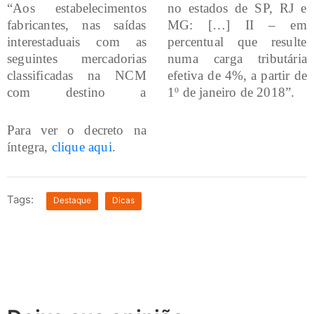
“Aos estabelecimentos
no estados de SP, RJ e
fabricantes, nas saídas
MG: […] II – em
interestaduais com as
percentual que resulte
seguintes mercadorias
numa carga tributária
classificadas na NCM
efetiva de 4%, a partir de
com destino a
1º de janeiro de 2018”.
Para ver o decreto na
íntegra,
clique aqui
.
Tags:
Destaque
Dicas