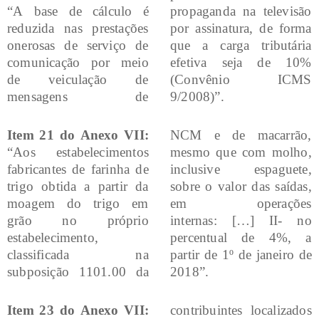
“A base de cálculo é
propaganda na televisão
reduzida nas prestações
por assinatura, de forma
onerosas de serviço de
que a carga tributária
comunicação por meio
efetiva seja de 10%
de veiculação de
(Convênio ICMS
mensagens de
9/2008)”.
Item 21 do Anexo VII:
NCM e de macarrão,
“Aos estabelecimentos
mesmo que com molho,
fabricantes de farinha de
inclusive espaguete,
trigo obtida a partir da
sobre o valor das saídas,
moagem do trigo em
em operações
grão no próprio
internas: […] II- no
estabelecimento,
percentual de 4%, a
classificada na
partir de 1º de janeiro de
subposição 1101.00 da
2018”.
Item 23 do Anexo VII:
contribuintes localizados