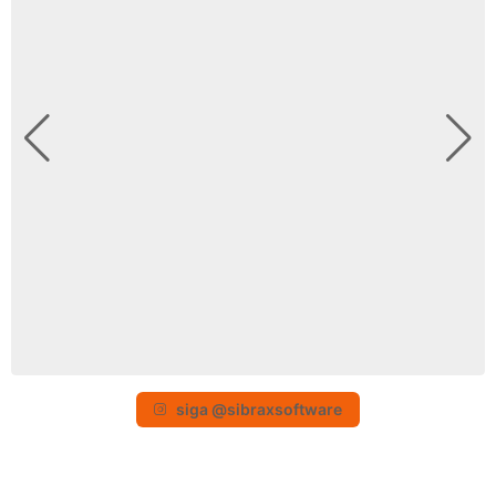
siga @sibraxsoftware