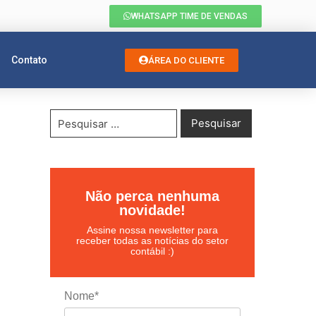
WHATSAPP TIME DE VENDAS
Contato
ÁREA DO CLIENTE
Não perca nenhuma
novidade!
Assine nossa newsletter para
receber todas as notícias do setor
contábil :)
Nome*