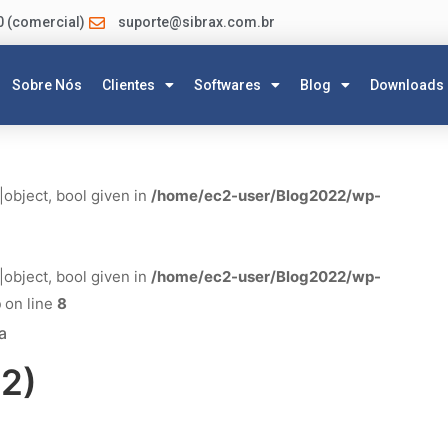
0 (comercial)
suporte@sibrax.com.br
Sobre Nós
Clientes
Softwares
Blog
Downloads
|object, bool given in
/home/ec2-user/Blog2022/wp-
|object, bool given in
/home/ec2-user/Blog2022/wp-
p
on line
8
a
(2)