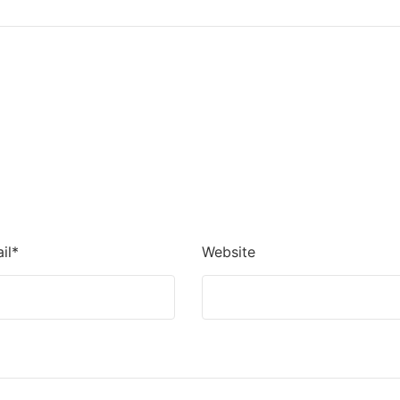
il*
Website