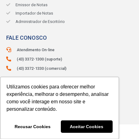
Emissor de Notas
Importador de Notas
Administrador de Escritório
FALE CONOSCO
Atendimento On-line
(43) 3372-1300 (suporte)
(43) 3372-1330 (comercial)
ATENDIMENTO:
Segunda à sexta.
Utilizamos cookies para oferecer melhor
Das 8h às 12h e das 13h às 18h.
experiência, melhorar o desempenho, analisar
como você interage em nosso site e
personalizar conteúdo.
Recusar Cookies
Aceitar Cookies
© 2023 SIBRAX. Todos os direitos reservados.
Com amor
Jana do Marketing