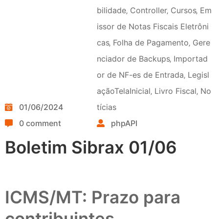
bilidade
‚
Controller
‚
Cursos
‚
Em
issor de Notas Fiscais Eletrôni
cas
‚
Folha de Pagamento
‚
Gere
nciador de Backups
‚
Importad
or de NF-es de Entrada
‚
Legisl
açãoTelaInicial
‚
Livro Fiscal
‚
No
01/06/2024
tícias
0 comment
phpAPI
Boletim Sibrax 01/06
ICMS/MT: Prazo para
contribuintes