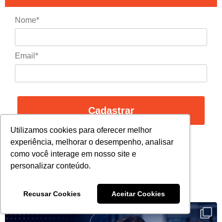
Nome*
Email*
Cadastrar
Utilizamos cookies para oferecer melhor
experiência, melhorar o desempenho, analisar
Não enviamos qualquer tipo de SPAM.
como você interage em nosso site e
personalizar conteúdo.
Siga Nosso Instagram
Recusar Cookies
Aceitar Cookies