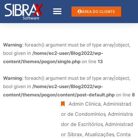
ÁREA DO CLIENTE
Warning
: foreach() argument must be of type array|object,
bool given in
/home/ec2-user/Blog2022/wp-
content/themes/pogon/single.php
on line
13
Warning
: foreach() argument must be of type array|object,
bool given in
/home/ec2-user/Blog2022/wp-
content/themes/pogon/content/post-default.php
on line
8
Admin Clinica
‚
Administrad
or de Condomínios
‚
Administra
dor de Escritórios
‚
Administrad
or Sibrax
‚
Atualizações
‚
Conta