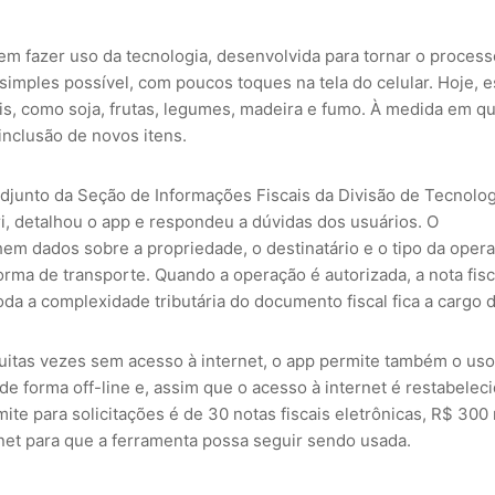
m fazer uso da tecnologia, desenvolvida para tornar o process
imples possível, com poucos toques na tela do celular. Hoje, e
ais, como soja, frutas, legumes, madeira e fumo. À medida em q
inclusão de novos itens.
adjunto da Seção de Informações Fiscais da Divisão de Tecnolog
i, detalhou o app e respondeu a dúvidas dos usuários. O
em dados sobre a propriedade, o destinatário e o tipo da opera
rma de transporte. Quando a operação é autorizada, a nota fisc
da a complexidade tributária do documento fiscal fica a cargo 
uitas vezes sem acesso à internet, o app permite também o us
 forma off-line e, assim que o acesso à internet é restabeleci
imite para solicitações é de 30 notas fiscais eletrônicas, R$ 300
rnet para que a ferramenta possa seguir sendo usada.