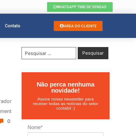
WHATSAPP TIME DE VENDAS
Contato
ÁREA DO CLIENTE
Não perca nenhuma
novidade!
Assine nossa newsletter para
rador
receber todas as notícias do setor
contábil :)
ament
0
Nome*