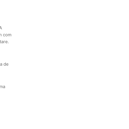
A
ém com
tare.
da de
rma