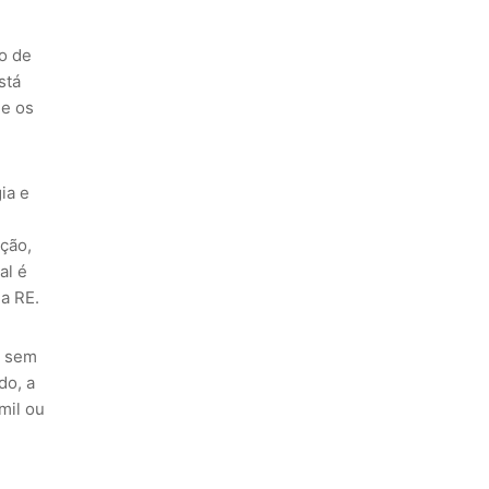
o de
stá
ue os
ia e
ção,
al é
da RE.
o sem
do, a
 mil ou