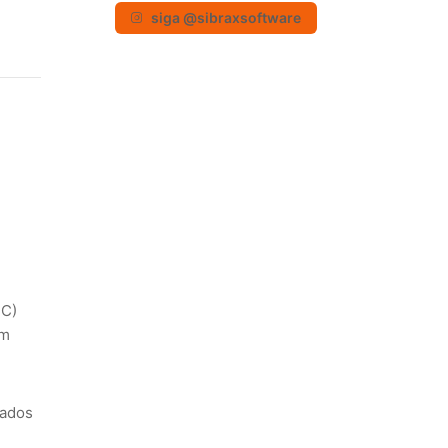
siga @sibraxsoftware
IC)
om
dados