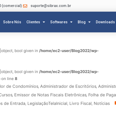
0 (comercial)
suporte@sibrax.com.br
Sobre Nós
Clientes
Softwares
Blog
Downloads
|object, bool given in
/home/ec2-user/Blog2022/wp-
|object, bool given in
/home/ec2-user/Blog2022/wp-
p
on line
8
dor de Condomínios
‚
Administrador de Escritórios
‚
Administ
Cursos
‚
Emissor de Notas Fiscais Eletrônicas
‚
Folha de Pag
s de Entrada
‚
LegislaçãoTelaInicial
‚
Livro Fiscal
‚
Notícias