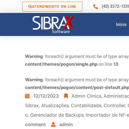
(43) 3372-133
ATENDIMENTO ON-LINE
Início
Warning
: foreach() argument must be of type array
content/themes/pogon/single.php
on line
13
Warning
: foreach() argument must be of type array
content/themes/pogon/content/post-default.ph
12/12/2023
Admin Clinica
‚
Administra
Sibrax
‚
Atualizações
‚
Contabilidade
‚
Controller
‚
o
‚
Gerenciador de Backups
‚
Importador de NF-e
comment
admin