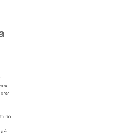
a
e
esma
derar
to do
ia 4