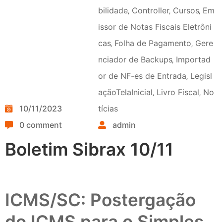
bilidade
‚
Controller
‚
Cursos
‚
Em
issor de Notas Fiscais Eletrôni
cas
‚
Folha de Pagamento
‚
Gere
nciador de Backups
‚
Importad
or de NF-es de Entrada
‚
Legisl
açãoTelaInicial
‚
Livro Fiscal
‚
No
10/11/2023
tícias
0 comment
admin
Boletim Sibrax 10/11
ICMS/SC: Postergação
do ICMS para o Simples