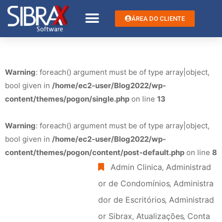
ÁREA DO CLIENTE
Warning
: foreach() argument must be of type array|object,
bool given in
/home/ec2-user/Blog2022/wp-
content/themes/pogon/single.php
on line
13
Warning
: foreach() argument must be of type array|object,
bool given in
/home/ec2-user/Blog2022/wp-
content/themes/pogon/content/post-default.php
on line
8
Admin Clinica
‚
Administrad
or de Condomínios
‚
Administra
dor de Escritórios
‚
Administrad
or Sibrax
‚
Atualizações
‚
Conta