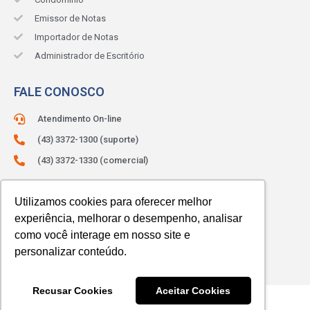
Emissor de Notas
Importador de Notas
Administrador de Escritório
FALE CONOSCO
Atendimento On-line
(43) 3372-1300 (suporte)
(43) 3372-1330 (comercial)
ATENDIMENTO:
Segunda à sexta.
Das 8h às 12h e das 13h às 18h.
Utilizamos cookies para oferecer melhor
experiência, melhorar o desempenho, analisar
como você interage em nosso site e
personalizar conteúdo.
Recusar Cookies
Aceitar Cookies
© 2023 SIBRAX. Todos os direitos reservados.