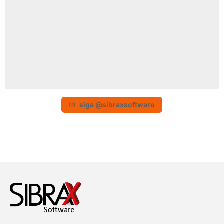
siga @sibraxsoftware