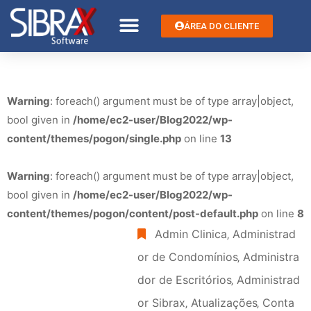
ÁREA DO CLIENTE
Warning
: foreach() argument must be of type array|object,
bool given in
/home/ec2-user/Blog2022/wp-
content/themes/pogon/single.php
on line
13
Warning
: foreach() argument must be of type array|object,
bool given in
/home/ec2-user/Blog2022/wp-
content/themes/pogon/content/post-default.php
on line
8
Admin Clinica
‚
Administrad
or de Condomínios
‚
Administra
dor de Escritórios
‚
Administrad
or Sibrax
‚
Atualizações
‚
Conta