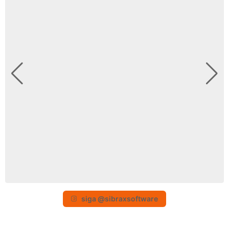
siga @sibraxsoftware