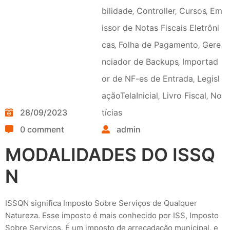
bilidade
‚
Controller
‚
Cursos
‚
Em
issor de Notas Fiscais Eletrôni
cas
‚
Folha de Pagamento
‚
Gere
nciador de Backups
‚
Importad
or de NF-es de Entrada
‚
Legisl
açãoTelaInicial
‚
Livro Fiscal
‚
No
28/09/2023
tícias
0 comment
admin
MODALIDADES DO ISSQ
N
ISSQN significa Imposto Sobre Serviços de Qualquer
Natureza. Esse imposto é mais conhecido por ISS, Imposto
Sobre Serviços. É um imposto de arrecadação municipal, e