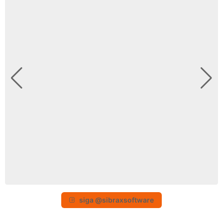
siga @sibraxsoftware