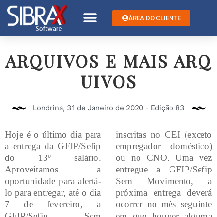
ÁREA DO CLIENTE
ARQUIVOS E MAIS ARQ
UIVOS
Londrina, 31 de Janeiro de 2020 - Edição 83
Hoje é o último dia para
inscritas no CEI (exceto
a entrega da GFIP/Sefip
empregador doméstico)
do 13º salário.
ou no CNO. Uma vez
Aproveitamos a
entregue a GFIP/Sefip
oportunidade para alertá-
Sem Movimento, a
lo para entregar, até o dia
próxima entrega deverá
7 de fevereiro, a
ocorrer no mês seguinte
GFIP/Sefip Sem
em que houver alguma