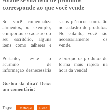
Avalie se sua lista de produtos
corresponde ao que você vende
Se você comercializa
sacos plásticos constarão
alimentos, por exemplo,
no cadastro de produtos.
e importou o cadastro do
No entanto, você não
seu escritório, alguns
necessariamente os
itens como talheres e
vende.
Portanto, evite o
e busque os produtos de
acúmulo de
forma mais rápida na
informação desnecessária
hora da venda!
Gostou da dica? Deixe
um comentário!
Tags:
Destaque
Dicas