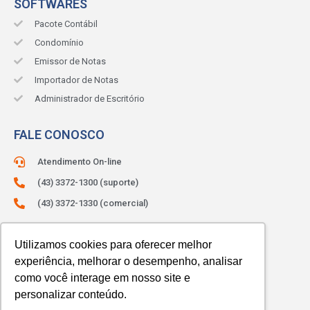
SOFTWARES
Pacote Contábil
Condomínio
Emissor de Notas
Importador de Notas
Administrador de Escritório
FALE CONOSCO
Atendimento On-line
(43) 3372-1300 (suporte)
(43) 3372-1330 (comercial)
ATENDIMENTO:
Segunda à sexta.
Utilizamos cookies para oferecer melhor
Das 8h às 12h e das 13h às 18h.
experiência, melhorar o desempenho, analisar
como você interage em nosso site e
personalizar conteúdo.