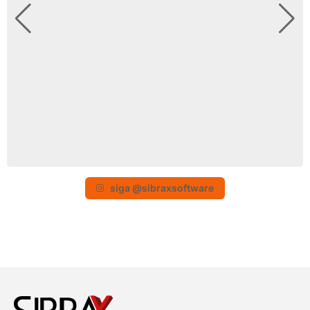
siga @sibraxsoftware