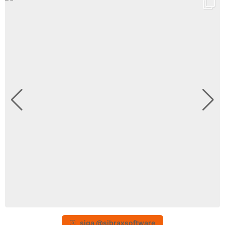
siga @sibraxsoftware