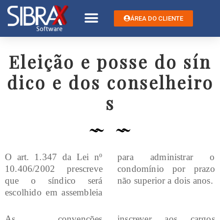
ÁREA DO CLIENTE
Eleição e posse do sín
dico e dos conselheiro
s
O art. 1.347 da Lei nº
para administrar o
10.406/2002 prescreve
condomínio por prazo
que o síndico será
não superior a dois anos.
escolhido em assembleia
As convenções
inscrever aos cargos