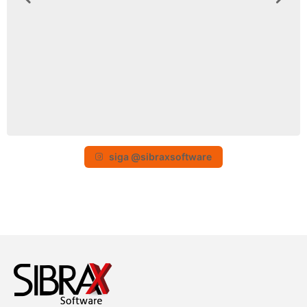
siga @sibraxsoftware