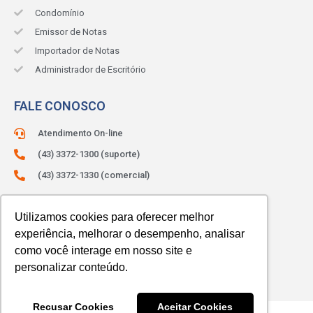
Condomínio
Emissor de Notas
Importador de Notas
Administrador de Escritório
FALE CONOSCO
Atendimento On-line
(43) 3372-1300 (suporte)
(43) 3372-1330 (comercial)
ATENDIMENTO:
Segunda à sexta.
Das 8h às 12h e das 13h às 18h.
Utilizamos cookies para oferecer melhor
experiência, melhorar o desempenho, analisar
como você interage em nosso site e
personalizar conteúdo.
Recusar Cookies
Aceitar Cookies