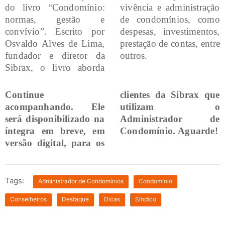
do livro “Condomínio:
vivência e administração
normas, gestão e
de condomínios, como
convívio”. Escrito por
despesas, investimentos,
Osvaldo Alves de Lima,
prestação de contas, entre
fundador e diretor da
outros.
Sibrax, o livro aborda
Continue
clientes da Sibrax que
acompanhando. Ele
utilizam o
será disponibilizado na
Administrador de
íntegra em breve, em
Condomínio. Aguarde!
versão digital, para os
Tags:
Administrador de Condomínios
Condomínio
Conselheiros
Destaque
Dicas
Síndico