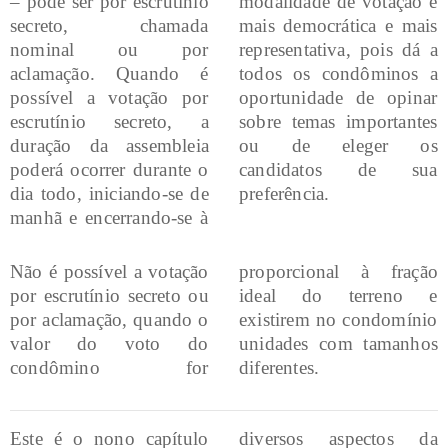
– pode ser por escrutínio
modalidade de votação é
secreto, chamada
mais democrática e mais
nominal ou por
representativa, pois dá a
aclamação. Quando é
todos os condôminos a
possível a votação por
oportunidade de opinar
escrutínio secreto, a
sobre temas importantes
duração da assembleia
ou de eleger os
poderá ocorrer durante o
candidatos de sua
dia todo, iniciando-se de
preferência.
manhã e encerrando-se à
Não é possível a votação
proporcional à fração
por escrutínio secreto ou
ideal do terreno e
por aclamação, quando o
existirem no condomínio
valor do voto do
unidades com tamanhos
condômino for
diferentes.
Este é o nono capítulo
diversos aspectos da