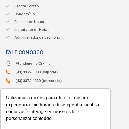
Pacote Contábil
Condomínio
Emissor de Notas
Importador de Notas
Administrador de Escritório
FALE CONOSCO
Atendimento On-line
(43) 3372-1300 (suporte)
(43) 3372-1330 (comercial)
ATENDIMENTO:
Segunda à sexta.
Utilizamos cookies para oferecer melhor
Das 8h às 12h e das 13h às 18h.
experiência, melhorar o desempenho, analisar
como você interage em nosso site e
personalizar conteúdo.