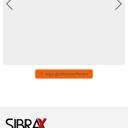
siga @sibraxsoftware