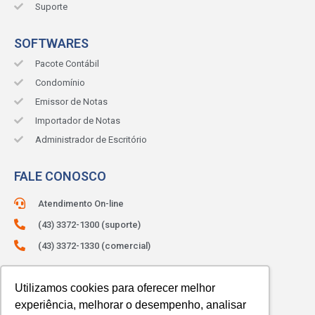
Suporte
SOFTWARES
Pacote Contábil
Condomínio
Emissor de Notas
Importador de Notas
Administrador de Escritório
FALE CONOSCO
Atendimento On-line
(43) 3372-1300 (suporte)
(43) 3372-1330 (comercial)
ATENDIMENTO:
Segunda à sexta.
Das 8h às 12h e das 13h às 18h.
Utilizamos cookies para oferecer melhor
experiência, melhorar o desempenho, analisar