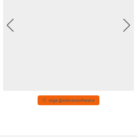
siga @sibraxsoftware