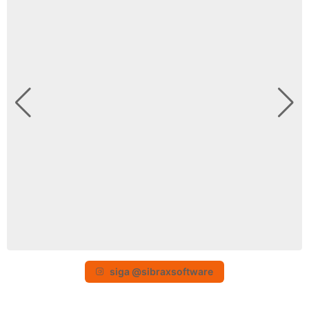
siga @sibraxsoftware