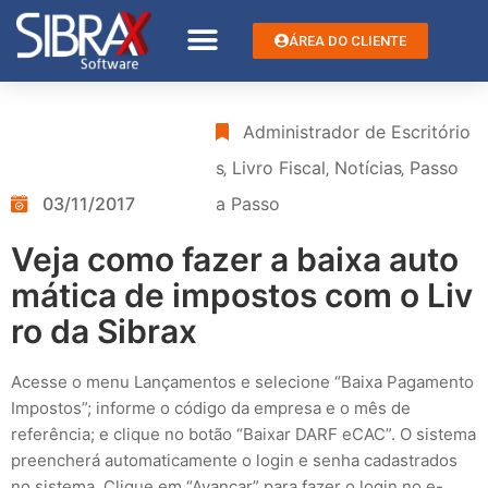
ÁREA DO CLIENTE
Administrador de Escritório
s
‚
Livro Fiscal
‚
Notícias
‚
Passo
03/11/2017
a Passo
Veja como fazer a baixa auto
mática de impostos com o Liv
ro da Sibrax
Acesse o menu Lançamentos e selecione “Baixa Pagamento
Impostos”; informe o código da empresa e o mês de
referência; e clique no botão “Baixar DARF eCAC”. O sistema
preencherá automaticamente o login e senha cadastrados
no sistema. Clique em “Avançar” para fazer o login no e-