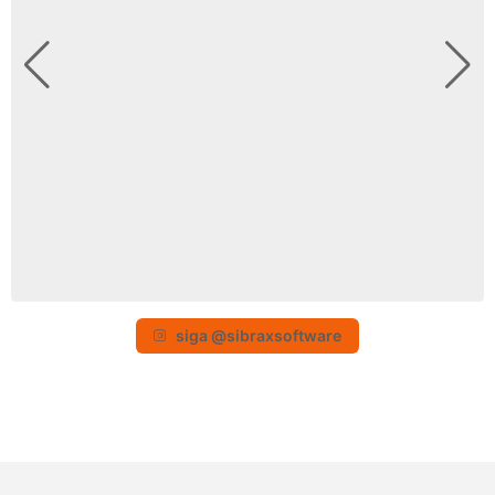
siga @sibraxsoftware