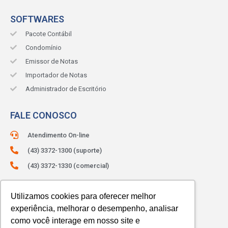
SOFTWARES
Pacote Contábil
Condomínio
Emissor de Notas
Importador de Notas
Administrador de Escritório
FALE CONOSCO
Atendimento On-line
(43) 3372-1300 (suporte)
(43) 3372-1330 (comercial)
ATENDIMENTO:
Segunda à sexta.
Das 8h às 12h e das 13h às 18h.
Utilizamos cookies para oferecer melhor
experiência, melhorar o desempenho, analisar
como você interage em nosso site e