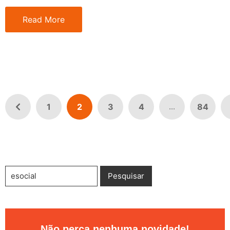
Read More
1
2
3
4
84
...
Não perca nenhuma novidade!