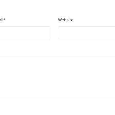
il*
Website