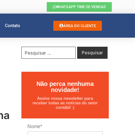
WHATSAPP TIME DE VENDAS
Contato
ÁREA DO CLIENTE
Não perca nenhuma
novidade!
Assine nossa newsletter para
receber todas as notícias do setor
contábil :)
na
Nome*