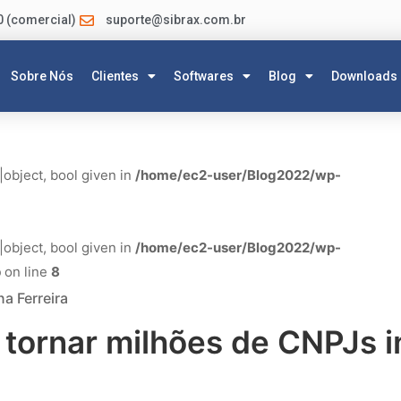
0 (comercial)
suporte@sibrax.com.br
Sobre Nós
Clientes
Softwares
Blog
Downloads
|object, bool given in
/home/ec2-user/Blog2022/wp-
|object, bool given in
/home/ec2-user/Blog2022/wp-
p
on line
8
na Ferreira
tornar milhões de CNPJs i