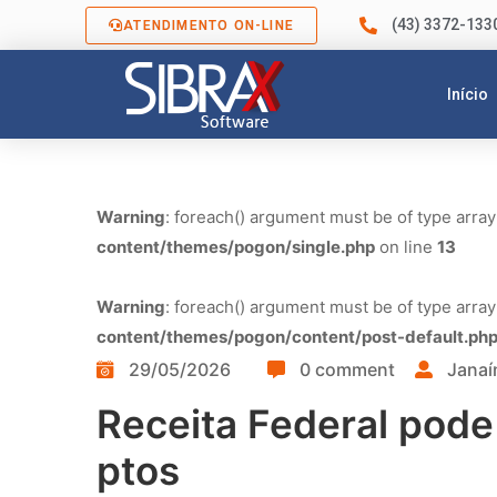
(43) 3372-133
ATENDIMENTO ON-LINE
Início
Warning
: foreach() argument must be of type array
content/themes/pogon/single.php
on line
13
Warning
: foreach() argument must be of type array
content/themes/pogon/content/post-default.ph
29/05/2026
0 comment
Janaí
Receita Federal pode 
ptos