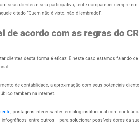
 seus clientes e seja participativo, tente comparecer sempre em
aquele ditado “Quem não é visto, não é lembrado!”.
tal de acordo com as regras do C
ptar clientes desta forma é eficaz. E neste caso estamos falando de
onal.
ento de contabilidade, a aproximação com seus potenciais client
público também na internet.
ciente
, postagens interessantes em blog institucional com conteúdo
 infográficos, entre outros – para solucionar possíveis dores da su