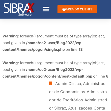
ÁREA DO CLIENTE
Warning
: foreach() argument must be of type array|object,
bool given in
/home/ec2-user/Blog2022/wp-
content/themes/pogon/single.php
on line
13
Warning
: foreach() argument must be of type array|object,
bool given in
/home/ec2-user/Blog2022/wp-
content/themes/pogon/content/post-default.php
on line
8
Admin Clinica
‚
Administrad
or de Condomínios
‚
Administra
dor de Escritórios
‚
Administrad
or Sibrax
‚
Atualizações
‚
Conta