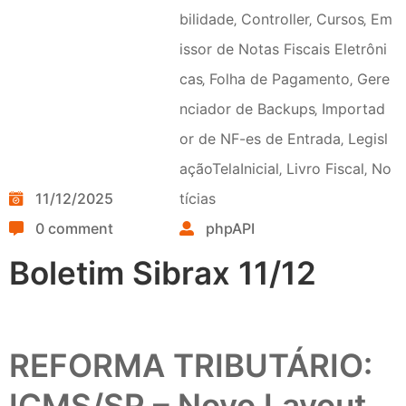
bilidade
‚
Controller
‚
Cursos
‚
Em
issor de Notas Fiscais Eletrôni
cas
‚
Folha de Pagamento
‚
Gere
nciador de Backups
‚
Importad
or de NF-es de Entrada
‚
Legisl
açãoTelaInicial
‚
Livro Fiscal
‚
No
11/12/2025
tícias
0 comment
phpAPI
Boletim Sibrax 11/12
REFORMA TRIBUTÁRIO:
ICMS/SP – Novo Layout